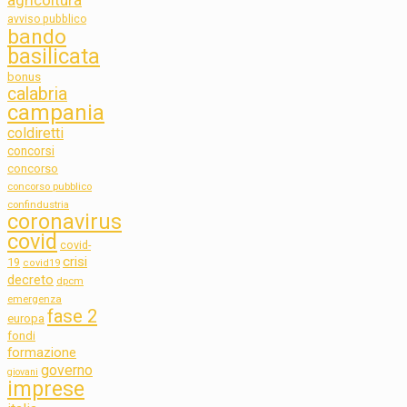
agricoltura
avviso pubblico
bando
basilicata
bonus
calabria
campania
coldiretti
concorsi
concorso
concorso pubblico
confindustria
coronavirus
covid
covid-
crisi
19
covid19
decreto
dpcm
emergenza
fase 2
europa
fondi
formazione
governo
giovani
imprese