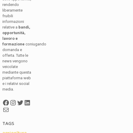
rendendo
liberamente
fruibili
informazioni
relative a
bandi,
opportunità,
lavoro e
formazione
coniugando
domanda e
offerta. Tutte le
news vengono
veicolate
mediante questa
piattaforma web
e i relativi social
media.
Facebook
Instagram
Twitter
LinkedIn
Mail
TAGS