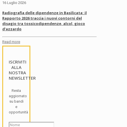
16 Luglio 2026
Radiografia delle dipendenze in Basilicata: il
Rapporto 2026 traccia i nuovi contorni del
disagio tra tossicodipendenze, alcol, gioco
d’azzardo
Read more
ISCRIVITI
ALLA
NOSTRA
NEWSLETTER
Resta
aggiornato
su bandi
e
opportunità