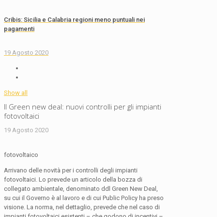
Cribis: Sicilia e Calabria regioni meno puntuali nei
pagamenti
19 Agosto 2020
Show all
Il Green new deal: nuovi controlli per gli impianti
fotovoltaici
19 Agosto 2020
fotovoltaico
Arrivano delle novità per i controlli degli impianti
fotovoltaici. Lo prevede un articolo della bozza di
collegato ambientale, denominato ddl Green New Deal,
su cui il Governo è al lavoro e di cui Public Policy ha preso
visione. La norma, nel dettaglio, prevede che nel caso di
impianti fotovoltaici esistenti – che godono di incentivi –