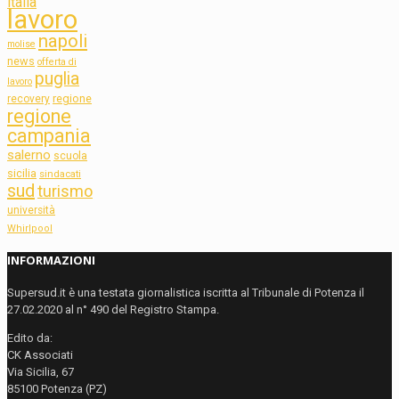
italia
lavoro
napoli
molise
news
offerta di
puglia
lavoro
regione
recovery
regione
campania
salerno
scuola
sicilia
sindacati
sud
turismo
università
Whirlpool
INFORMAZIONI
Supersud.it è una testata giornalistica iscritta al Tribunale di Potenza il
27.02.2020 al n° 490 del Registro Stampa.
Edito da:
CK Associati
Via Sicilia, 67
85100 Potenza (PZ)