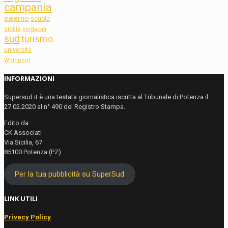
campania
salerno
scuola
sicilia
sindacati
sud
turismo
università
Whirlpool
INFORMAZIONI
Supersud.it è una testata giornalistica iscritta al Tribunale di Potenza il
27.02.2020 al n° 490 del Registro Stampa.
Edito da:
CK Associati
Via Sicilia, 67
85100 Potenza (PZ)
Per la tua pubblicità su SuperSud
LINK UTILI
Privacy Policy