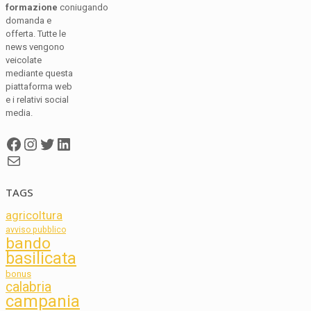
formazione
coniugando
domanda e
offerta. Tutte le
news vengono
veicolate
mediante questa
piattaforma web
e i relativi social
media.
Facebook
Instagram
Twitter
LinkedIn
Mail
TAGS
agricoltura
avviso pubblico
bando
basilicata
bonus
calabria
campania