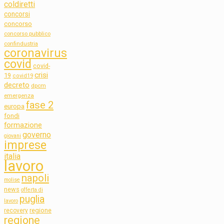
coldiretti
concorsi
concorso
concorso pubblico
confindustria
coronavirus
covid
covid-
crisi
19
covid19
decreto
dpcm
emergenza
fase 2
europa
fondi
formazione
governo
giovani
imprese
italia
lavoro
napoli
molise
news
offerta di
puglia
lavoro
regione
recovery
regione