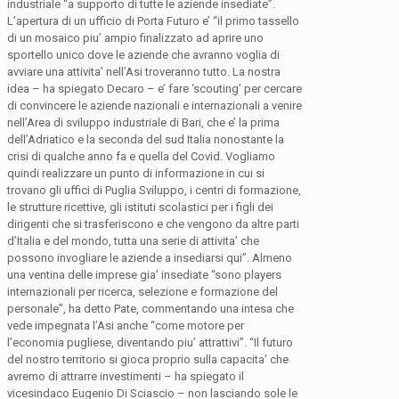
industriale “a supporto di tutte le aziende insediate”.
L’apertura di un ufficio di Porta Futuro e’ “il primo tassello
di un mosaico piu’ ampio finalizzato ad aprire uno
sportello unico dove le aziende che avranno voglia di
avviare una attivita’ nell’Asi troveranno tutto. La nostra
idea – ha spiegato Decaro – e’ fare ‘scouting’ per cercare
di convincere le aziende nazionali e internazionali a venire
nell’Area di sviluppo industriale di Bari, che e’ la prima
dell’Adriatico e la seconda del sud Italia nonostante la
crisi di qualche anno fa e quella del Covid. Vogliamo
quindi realizzare un punto di informazione in cui si
trovano gli uffici di Puglia Sviluppo, i centri di formazione,
le strutture ricettive, gli istituti scolastici per i figli dei
dirigenti che si trasferiscono e che vengono da altre parti
d’Italia e del mondo, tutta una serie di attivita’ che
possono invogliare le aziende a insediarsi qui”. Almeno
una ventina delle imprese gia’ insediate “sono players
internazionali per ricerca, selezione e formazione del
personale”, ha detto Pate, commentando una intesa che
vede impegnata l’Asi anche “come motore per
l’economia pugliese, diventando piu’ attrattivi”. “Il futuro
del nostro territorio si gioca proprio sulla capacita’ che
avremo di attrarre investimenti – ha spiegato il
vicesindaco Eugenio Di Sciascio – non lasciando sole le