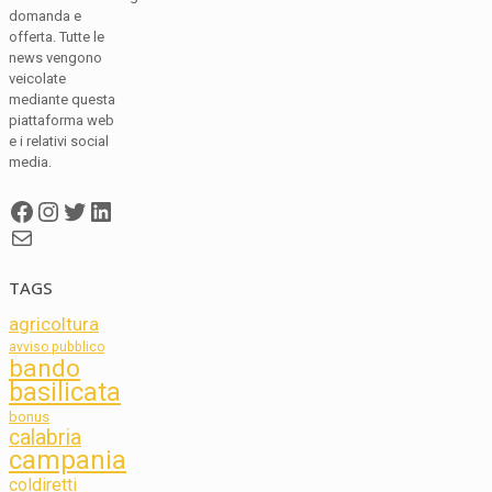
domanda e
offerta. Tutte le
news vengono
veicolate
mediante questa
piattaforma web
e i relativi social
media.
Facebook
Instagram
Twitter
LinkedIn
Mail
TAGS
agricoltura
avviso pubblico
bando
basilicata
bonus
calabria
campania
coldiretti