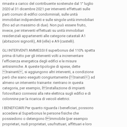
rimaste a carico del contribuente sostenute dal 1° luglio
2020 al 31 dicembre 2021 per interventi effettuati sulle
parti comuni di edifici condominiali, sulle unità
immobiliari indipendenti e sulle singole unità immobiliari
(fino ad un massimo di due). Non può essere fruito,
invece, per interventi effettuati su unità immobiliari
residenziali appartenenti alle categorie catastali A1
(abitazioni signorili), A8 (ville) e A9 (castelli).
GLI INTERVENTI AMMESSI Il superbonus del 110% spetta
prima di tutto per gli interventi volti a incrementare
l’efficienza energetica degli edifici e le misure
antisismiche. A queste tipologie di spese, dette
trainanti, si aggiungono altri interventi, a condizione
però che siano eseguiti congiuntamente (trainati) ad
almeno un intervento trainante: rientrano in questa
categoria, per esempio, linstallazione di impianti
fotovoltaici connessi alla rete elettrica sugli edifici e di
colonnine per la ricarica di veicoli elettrici.
I BENEFICIARI Per quanto riguarda i beneficiari, possono
accedere al Superbonus le persone fisiche che
possiedono o detengono limmobile (per esempio
proprietari, nudi proprietari, usufruttuari, affittuari e loro