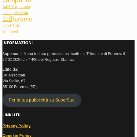
salerno
scuola
sicilia
sindacati
sud
turismo
università
Whirlpool
INFORMAZIONI
Supersud.it è una testata giornalistica iscritta al Tribunale di Potenza il
27.02.2020 al n° 490 del Registro Stampa.
Edito da:
CK Associati
Via Sicilia, 67
85100 Potenza (PZ)
Per la tua pubblicità su SuperSud
LINK UTILI
Privacy Policy
Coockie Policy