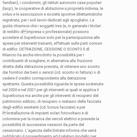
familiari), i condomini, gli Istituti autonomi case popolari
(Iacp), le cooperative di abitazione a proprietà indivisa, le
onlus e le associazioni e società sportive dilettantistiche
registrate, per i soli lavori dedicati agli spogliatoi. La
guida chiarisce che i soggetti Ires (e, in generale i titolari
di reddito dimpresa o professionale) possono
accedere al Superbonus solo per la partecipazione alle
spese per interventi trainanti, effettuati sulle parti comuni
di edifici. DETRAZIONE, CESSIONE O SCONTO Il dl
Rilancio ha anche introdotto la possibilità per i
contribuenti di scegliere, in alternativa alla fruizione
diretta della detrazione prevista, di ottenere uno sconto
dai fornitori dei beni o servizi (cd. sconto in fattura) o di
cedere il credito corrispondente alla detrazione
spettante. Questa possibilità riguarda le spese sostenute
nel 2020 e nel 2021 per gli interventi ai quali si applica il
Superbonus ma anche per gli interventi di recupero del
patrimonio edilizio, di recupero o restauro della facciata
degli edifici esistenti (cd. bonus facciate) e per
linstallazione di impianti solari fotovoltaici e di
colonnine per la ricarica dei veicoli elettrici e prevede la
possibilità di successive cessioni da parte del
cessionario. L’agenzia delle Entrate informa che verrà
pubblicato il provvedimento ed il relativo modello per