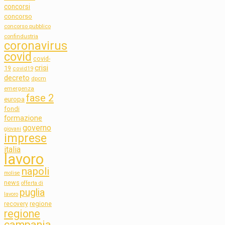
concorsi
concorso
concorso pubblico
confindustria
coronavirus
covid
covid-
crisi
19
covid19
decreto
dpcm
emergenza
fase 2
europa
fondi
formazione
governo
giovani
imprese
italia
lavoro
napoli
molise
news
offerta di
puglia
lavoro
regione
recovery
regione
campania