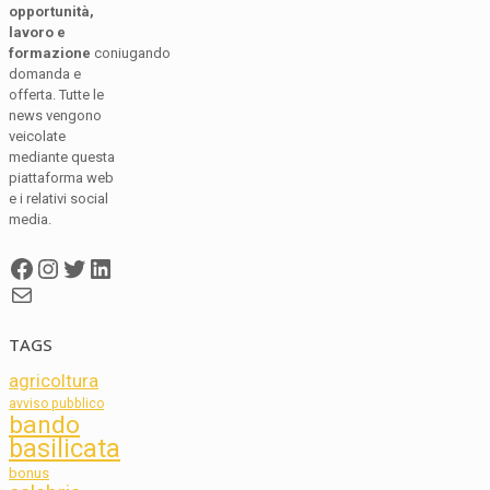
opportunità,
lavoro e
formazione
coniugando
domanda e
offerta. Tutte le
news vengono
veicolate
mediante questa
piattaforma web
e i relativi social
media.
Facebook
Instagram
Twitter
LinkedIn
Mail
TAGS
agricoltura
avviso pubblico
bando
basilicata
bonus