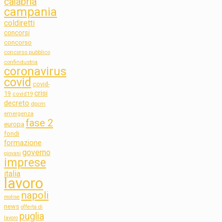
calabria
campania
coldiretti
concorsi
concorso
concorso pubblico
confindustria
coronavirus
covid
covid-
crisi
19
covid19
decreto
dpcm
emergenza
fase 2
europa
fondi
formazione
governo
giovani
imprese
italia
lavoro
napoli
molise
news
offerta di
puglia
lavoro