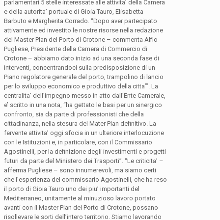
parlamentari 5 stelle interessate alle attivita’ della Camera
e della autorita’ portuale di Gioia Tauro, Elisabetta
Barbuto e Margherita Corrado. “Dopo aver partecipato
attivamente ed investito le nostre risorse nella redazione
del Master Plan del Porto di Crotone – commenta Alfio
Pugliese, Presidente della Camera di Commercio di
Crotone – abbiamo dato inizio ad una seconda fase di
interventi, concentrandoci sulla predisposizione di un
Piano regolatore generale del porto, trampolino di lancio
per lo sviluppo economico e produttivo della citta’”. La
centralita’ dell’impegno messo in atto dall’Ente Camerale,
e’ scritto in una nota, “ha gettato le basi per un sinergico
confronto, sia da parte di professionisti che della
cittadinanza, nella stesura del Mater Plan definitivo. La
fervente attivita’ oggi sfocia in un ulteriore interlocuzione
con le Istituzioni e, in particolare, con il Commissario
Agostinelli, per la definizione degli investimenti e progetti
futuri da parte del Ministero dei Trasporti”. “Le criticita’ –
afferma Pugliese – sono innumerevoli, ma siamo certi
che l’esperienza del commissario Agostinelli, che ha reso
il porto di Gioia Tauro uno dei piu’ importanti del
Mediterraneo, unitamente al minuzioso lavoro portato
avanti con il Master Plan del Porto di Crotone, possano
risollevare le sorti dell’intero territorio. Stiamo lavorando