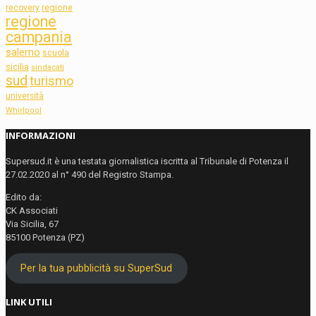
regione
recovery
regione
campania
salerno
scuola
sicilia
sindacati
sud
turismo
università
Whirlpool
INFORMAZIONI
Supersud.it è una testata giornalistica iscritta al Tribunale di Potenza il
27.02.2020 al n° 490 del Registro Stampa.
Edito da:
CK Associati
Via Sicilia, 67
85100 Potenza (PZ)
Per la tua pubblicità su SuperSud
LINK UTILI