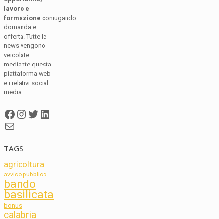
lavoro e
formazione
coniugando
domanda e
offerta. Tutte le
news vengono
veicolate
mediante questa
piattaforma web
e i relativi social
media.
Facebook
Instagram
Twitter
LinkedIn
Mail
TAGS
agricoltura
avviso pubblico
bando
basilicata
bonus
calabria