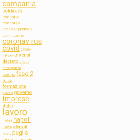
campania
coldiretti
concorsi
concorso
concorso pubblico
confindustria
coronavirus
covid
covid-
crisi
19
covid19
decreto
dpcm
emergenza
fase 2
europa
fondi
formazione
governo
giovani
imprese
italia
lavoro
napoli
molise
news
offerta di
puglia
lavoro
regione
recovery