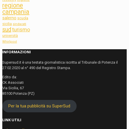
regione
campania
salerno
scuola
sicilia
sindacati
sud
turismo
università
Whirlpool
INFORMAZIONI
Supersud.it è una testata giornalistica iscritta al Tribunale di Potenza il
27.02.2020 al n° 490 del Registro Stampa.
Edito da:
CK Associati
Via Sicilia, 67
85100 Potenza (PZ)
Per la tua pubblicità su SuperSud
LINK UTILI