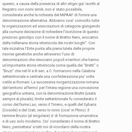
questo, a causa della presenza di altri vitigni gia’ iscritti al
Registro con nomi simili, non e’ stato possibile,
considerata anche la richiesta del MiPAAF di fornire una
denominazione alternativa. Abbiamo cosi’ coinvolto tutte
le organizzazioni ed associazioni di categoria giungendo
alla comune decisione di richiedere l’iscrizione di questo
prezioso genotipo con il nome di Brettio Nero, evocativo
della millenaria storia vitivinicola dei nostri luoghi”. Con
tale iniziativa l’Ente punta alla piena tutela delle proprie
risorse genetiche anche attraverso l’uso di
denominazioni che rievocano popoli e territori che hanno
un’importante storia vitivinicola come quella dei “Bretti” o
“Bruzi” che nel IV e III sec. a.C. formarono nella Calabria
settentrionale e centrale una confederazione piu’ volte
ostile ai Romani. La successiva riorganizzazione romana
del territorio affermo’ per l’intera regione una concezione
geografica unitaria, con la denominazione Bruttii (usata
sempre al plurale); limite settentrionale fu considerato il
corso del fiume Lao, verso il Tirreno, e quelli del Sybaris
(Coscile) e del Crati, verso lo Ionio (cosi’ in Plinio). Il
termine Bruzio (al singolare) e’ di formazione umanistica
e di uso solo moderno. Cio’ considerato il nome di Brettio
Nero, permettera’ a tutti noi di ricordarci della nostra