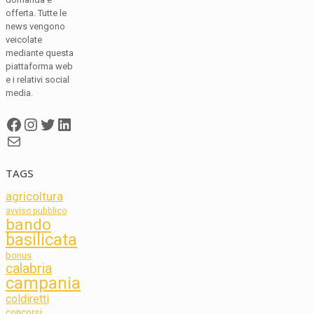
offerta. Tutte le
news vengono
veicolate
mediante questa
piattaforma web
e i relativi social
media.
Facebook
Instagram
Twitter
LinkedIn
Mail
TAGS
agricoltura
avviso pubblico
bando
basilicata
bonus
calabria
campania
coldiretti
concorsi