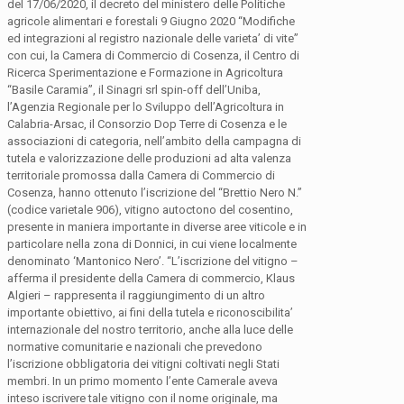
del 17/06/2020, il decreto del ministero delle Politiche
agricole alimentari e forestali 9 Giugno 2020 “Modifiche
ed integrazioni al registro nazionale delle varieta’ di vite”
con cui, la Camera di Commercio di Cosenza, il Centro di
Ricerca Sperimentazione e Formazione in Agricoltura
“Basile Caramia”, il Sinagri srl spin-off dell’Uniba,
l’Agenzia Regionale per lo Sviluppo dell’Agricoltura in
Calabria-Arsac, il Consorzio Dop Terre di Cosenza e le
associazioni di categoria, nell’ambito della campagna di
tutela e valorizzazione delle produzioni ad alta valenza
territoriale promossa dalla Camera di Commercio di
Cosenza, hanno ottenuto l’iscrizione del “Brettio Nero N.”
(codice varietale 906), vitigno autoctono del cosentino,
presente in maniera importante in diverse aree viticole e in
particolare nella zona di Donnici, in cui viene localmente
denominato ‘Mantonico Nero’. “L’iscrizione del vitigno –
afferma il presidente della Camera di commercio, Klaus
Algieri – rappresenta il raggiungimento di un altro
importante obiettivo, ai fini della tutela e riconoscibilita’
internazionale del nostro territorio, anche alla luce delle
normative comunitarie e nazionali che prevedono
l’iscrizione obbligatoria dei vitigni coltivati negli Stati
membri. In un primo momento l’ente Camerale aveva
inteso iscrivere tale vitigno con il nome originale, ma