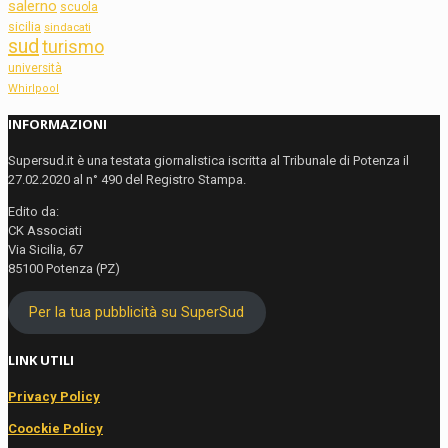
salerno
scuola
sicilia
sindacati
sud
turismo
università
Whirlpool
INFORMAZIONI
Supersud.it è una testata giornalistica iscritta al Tribunale di Potenza il
27.02.2020 al n° 490 del Registro Stampa.
Edito da:
CK Associati
Via Sicilia, 67
85100 Potenza (PZ)
Per la tua pubblicità su SuperSud
LINK UTILI
Privacy Policy
Coockie Policy