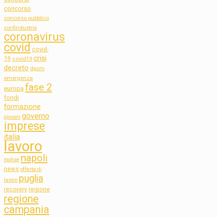
concorso
concorso pubblico
confindustria
coronavirus
covid
covid-
crisi
19
covid19
decreto
dpcm
emergenza
fase 2
europa
fondi
formazione
governo
giovani
imprese
italia
lavoro
napoli
molise
news
offerta di
puglia
lavoro
regione
recovery
regione
campania