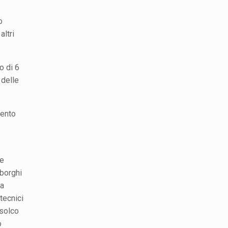
o
altri
o di 6
 delle
mento
re
 borghi
la
tecnici
 solco
o