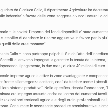
guidato da Gianluca Gallo, il dipartimento Agricoltura ha decretat
lle indennita’ a favore delle zone soggette a vincoli naturali o ad 
onale – le novita’: l’importo dei fondi disponibili e’ stato aumentat
i e’ stabilito di destinare le risorse aggiuntive in favore per lo piu’
n quelli delle aree montane”.
a Gallo – sono purtroppo palpabili. Sin dall’atto dell’insedia
Santelli, ci eravamo impegnati a garantire la tenuta del sistema,
isponendo il pagamento, in due mesi, di circa 40 milioni di euro.
 piccole imprese agricole attive in zone svantaggiate e compensa
ar fronte all’emergenza sanitaria, cosi’ da tutelare anche i piccoli
loro sistema produttivo”. Nello specifico, ricorda l’assessore, “
misura era impegno assunto anche nel corso dei numerosi tavoli 
zzazioni professionali agricole e degli ordini professionali, nel
nfronto. Consumate le necessarie procedure amministrative, siam