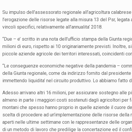
Su impulso dell’assessorato regionale all’agricoltura calabrese 
l’erogazione delle risorse legate alla misura 13 del Psr, legata a
vincoli specifici, relativamente all’annualita’ 2018.
“Due – e’ scritto in una nota dell’ufficio stampa della Giunta regi
milioni di euro, rispetto ai 10 originariamente previsti. Inoltre, s
piccole aziende agricole dei territori interessati, coincidenti co
“Le conseguenze economiche negative della pandemia – comment
della Giunta regionale, come da indirizzo fornito dal presidente 
immettendo liquidita’ nel circuito produttivo. Lo abbiamo fatto d
Adesso arrivano altri 16 milioni, per assicurare sostegno alle
almeno in parte i maggiori costi sostenuti dagli agricoltori per f
montani che spesso hanno proprio in quelle aziende il cuore del 
scelta di procedere ad un’implementazione delle risorse della 
aperti nelle ultime settimane con le rappresentanze delle organi
di un metodo di lavoro che predilige la concertazione ed il co