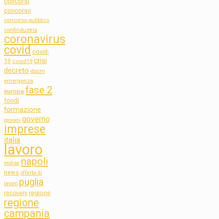
concorsi
concorso
concorso pubblico
confindustria
coronavirus
covid
covid-
crisi
19
covid19
decreto
dpcm
emergenza
fase 2
europa
fondi
formazione
governo
giovani
imprese
italia
lavoro
napoli
molise
news
offerta di
puglia
lavoro
regione
recovery
regione
campania