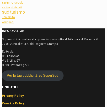
salerno
scuola
sicilia
sindacati
sud
turismo
università
Whirlpool
INFORMAZIONI
Supersud.it è una testata giornalistica iscritta al Tribunale di Potenza il
27.02.2020 al n° 490 del Registro Stampa.
Edito da:
CK Associati
Via Sicilia, 67
85100 Potenza (PZ)
Per la tua pubblicità su SuperSud
LINK UTILI
Privacy Policy
Coockie Policy