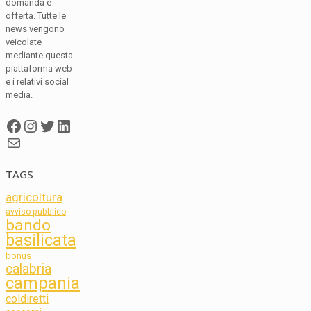
domanda e
offerta. Tutte le
news vengono
veicolate
mediante questa
piattaforma web
e i relativi social
media.
Facebook
Instagram
Twitter
LinkedIn
Mail
TAGS
agricoltura
avviso pubblico
bando
basilicata
bonus
calabria
campania
coldiretti