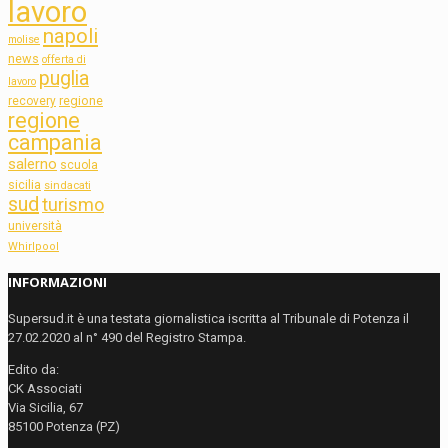
lavoro
napoli
molise
news
offerta di
puglia
lavoro
regione
recovery
regione
campania
salerno
scuola
sicilia
sindacati
sud
turismo
università
Whirlpool
INFORMAZIONI
Supersud.it è una testata giornalistica iscritta al Tribunale di Potenza il
27.02.2020 al n° 490 del Registro Stampa.
Edito da:
CK Associati
Via Sicilia, 67
85100 Potenza (PZ)