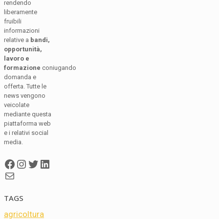
rendendo
liberamente
fruibili
informazioni
relative a
bandi,
opportunità,
lavoro e
formazione
coniugando
domanda e
offerta. Tutte le
news vengono
veicolate
mediante questa
piattaforma web
e i relativi social
media.
Facebook
Instagram
Twitter
LinkedIn
Mail
TAGS
agricoltura