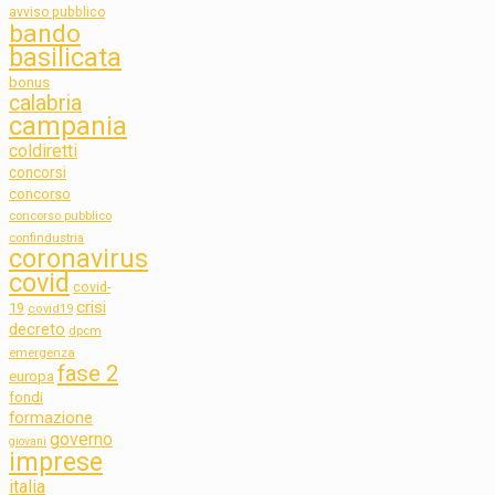
avviso pubblico
bando
basilicata
bonus
calabria
campania
coldiretti
concorsi
concorso
concorso pubblico
confindustria
coronavirus
covid
covid-
crisi
19
covid19
decreto
dpcm
emergenza
fase 2
europa
fondi
formazione
governo
giovani
imprese
italia