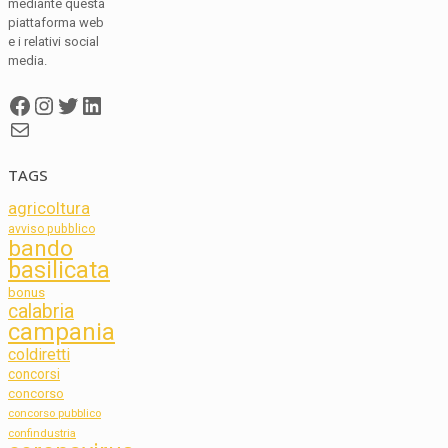
mediante questa
piattaforma web
e i relativi social
media.
Facebook
Instagram
Twitter
LinkedIn
Mail
TAGS
agricoltura
avviso pubblico
bando
basilicata
bonus
calabria
campania
coldiretti
concorsi
concorso
concorso pubblico
confindustria