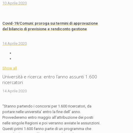
10 Aprile 2020
Covid-19/Comuni: proroga sui termini di approvazione
del bilancio di previsione e rendiconto gestione
14 Aprile 2020
Show all
Università e ricerca: entro l’anno assunti 1.600
ricercatori
14 Aprile 2020
“Stanno partendo i concorsi per 1.600 ricercatori, da
portare nelle universita’ entro la fine dell’ anno.
Provvederemo entro maggio all’attribuzione dei posti
nelle singole Regioni e poi verranno avviate le assunzioni.
Questi primi 1.600 fanno parte di un programma che