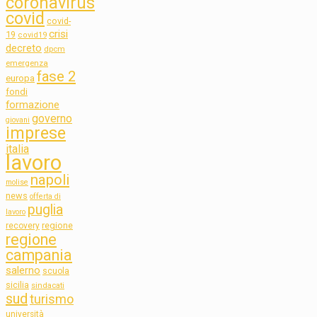
coronavirus
covid
covid-
crisi
19
covid19
decreto
dpcm
emergenza
fase 2
europa
fondi
formazione
governo
giovani
imprese
italia
lavoro
napoli
molise
news
offerta di
puglia
lavoro
regione
recovery
regione
campania
salerno
scuola
sicilia
sindacati
sud
turismo
università