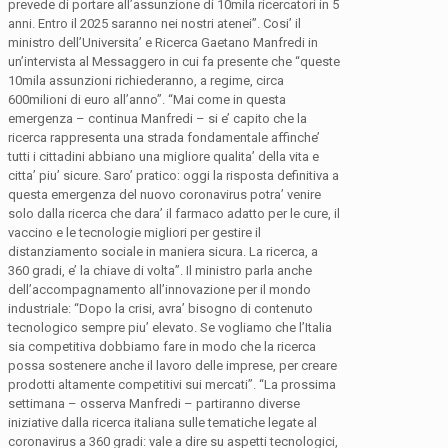
prevede di portare all’assunzione di 10mila ricercatori in 5
anni. Entro il 2025 saranno nei nostri atenei”. Cosi’ il
ministro dell’Universita’ e Ricerca Gaetano Manfredi in
un’intervista al Messaggero in cui fa presente che “queste
10mila assunzioni richiederanno, a regime, circa
600milioni di euro all’anno”. “Mai come in questa
emergenza – continua Manfredi – si e’ capito che la
ricerca rappresenta una strada fondamentale affinche’
tutti i cittadini abbiano una migliore qualita’ della vita e
citta’ piu’ sicure. Saro’ pratico: oggi la risposta definitiva a
questa emergenza del nuovo coronavirus potra’ venire
solo dalla ricerca che dara’ il farmaco adatto per le cure, il
vaccino e le tecnologie migliori per gestire il
distanziamento sociale in maniera sicura. La ricerca, a
360 gradi, e’ la chiave di volta”. Il ministro parla anche
dell’accompagnamento all’innovazione per il mondo
industriale: “Dopo la crisi, avra’ bisogno di contenuto
tecnologico sempre piu’ elevato. Se vogliamo che l’Italia
sia competitiva dobbiamo fare in modo che la ricerca
possa sostenere anche il lavoro delle imprese, per creare
prodotti altamente competitivi sui mercati”. “La prossima
settimana – osserva Manfredi – partiranno diverse
iniziative dalla ricerca italiana sulle tematiche legate al
coronavirus a 360 gradi: vale a dire su aspetti tecnologici,