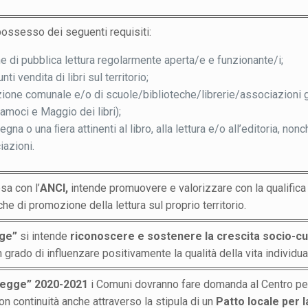
ossesso dei seguenti requisiti:
he di pubblica lettura regolarmente aperta/e e funzionante/i;
ti vendita di libri sul territorio;
ione comunale e/o di scuole/biblioteche/librerie/associazioni gr
riamoci e Maggio dei libri);
egna o una ﬁera attinenti al libro, alla lettura e/o all’editoria, no
iazioni.
esa con l’
ANCI,
intende promuovere e valorizzare con la qualifica
he di promozione della lettura sul proprio territorio.
gge”
si intende
riconoscere e sostenere la crescita socio-cu
grado di influenzare positivamente la qualità della vita individual
e legge” 2020-2021
i Comuni dovranno fare domanda al Centro per il
n continuità anche attraverso la stipula di un
Patto locale per l