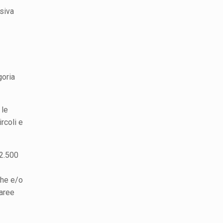
isiva
goria
 le
rcoli e
42.500
che e/o
 aree