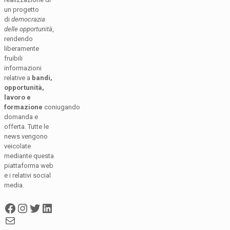
un progetto
di
democrazia
delle opportunità
,
rendendo
liberamente
fruibili
informazioni
relative a
bandi,
opportunità,
lavoro e
formazione
coniugando
domanda e
offerta. Tutte le
news vengono
veicolate
mediante questa
piattaforma web
e i relativi social
media.
Facebook
Instagram
Twitter
LinkedIn
Mail