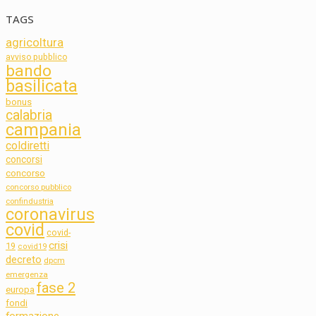
TAGS
agricoltura
avviso pubblico
bando
basilicata
bonus
calabria
campania
coldiretti
concorsi
concorso
concorso pubblico
confindustria
coronavirus
covid
covid-
crisi
19
covid19
decreto
dpcm
emergenza
fase 2
europa
fondi
formazione