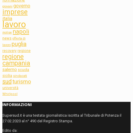
governo
giovani
imprese
italia
lavoro
napoli
molise
news
offerta di
puglia
lavoro
regione
recovery
regione
campania
salerno
scuola
sicilia
sindacati
sud
turismo
università
Whirlpool
INFORMAZIONI
Supersud.it è una testata giornalistica iscritta al Tribunale di Potenza il
27.02.2020 al n° 490 del Registro Stampa.
Edito da: