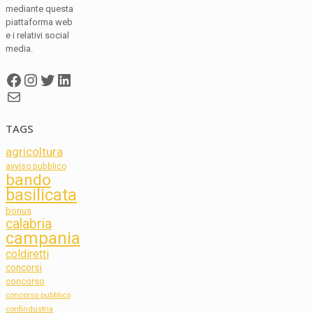
mediante questa
piattaforma web
e i relativi social
media.
Facebook
Instagram
Twitter
LinkedIn
Mail
TAGS
agricoltura
avviso pubblico
bando
basilicata
bonus
calabria
campania
coldiretti
concorsi
concorso
concorso pubblico
confindustria