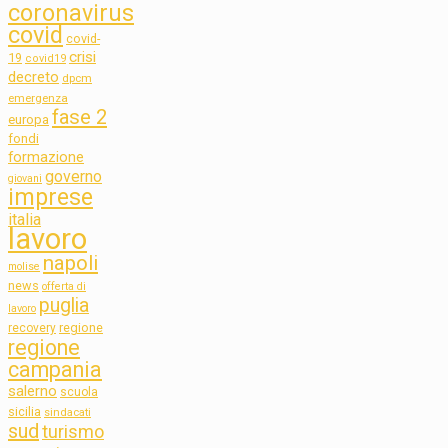
coronavirus
covid
covid-
crisi
19
covid19
decreto
dpcm
emergenza
fase 2
europa
fondi
formazione
governo
giovani
imprese
italia
lavoro
napoli
molise
news
offerta di
puglia
lavoro
regione
recovery
regione
campania
salerno
scuola
sicilia
sindacati
sud
turismo