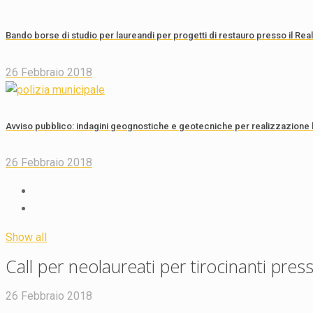
Bando borse di studio per laureandi per progetti di restauro presso il Real 
26 Febbraio 2018
Avviso pubblico: indagini geognostiche e geotecniche per realizzazione 
26 Febbraio 2018
Show all
Call per neolaureati per tirocinanti presso
26 Febbraio 2018