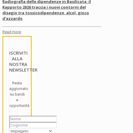
Radiografia delle dipendenze in Basilicata: il
Rapporto 2026 traccia i nuovi contorni del
disagio tra tossicodipendenze, alcol, gioco
d’azzardo
Read more
ISCRIVITI
ALLA
NOSTRA
NEWSLETTER
Resta
aggiornato
su bandi
e
opportunità