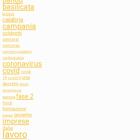
bando
basilicata
bonus
calabria
campania
coldiretti
concorsi
concorso
concorso pubblico
confindustria
coronavirus
covid
covid-
crisi
19
covid19
decreto
dpcm
emergenza
fase 2
europa
fondi
formazione
governo
giovani
imprese
italia
lavoro