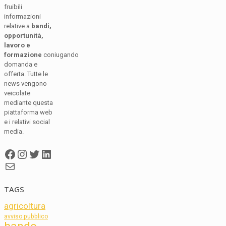
fruibili
informazioni
relative a
bandi,
opportunità,
lavoro e
formazione
coniugando
domanda e
offerta. Tutte le
news vengono
veicolate
mediante questa
piattaforma web
e i relativi social
media.
Facebook
Instagram
Twitter
LinkedIn
Mail
TAGS
agricoltura
avviso pubblico