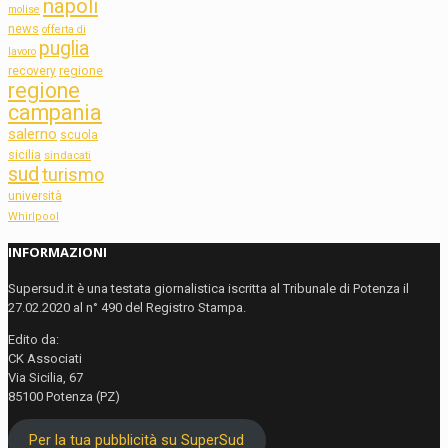
napoli
molise
news
offerta di
puglia
lavoro
regione
recovery
regione
campania
salerno
scuola
sicilia
sindacati
sud
turismo
università
Whirlpool
INFORMAZIONI
Supersud.it è una testata giornalistica iscritta al Tribunale di Potenza il
27.02.2020 al n° 490 del Registro Stampa.
Edito da:
CK Associati
Via Sicilia, 67
85100 Potenza (PZ)
Per la tua pubblicità su SuperSud