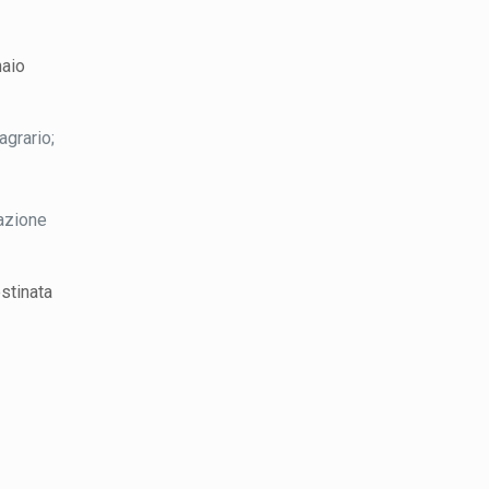
naio
agrario;
lazione
estinata