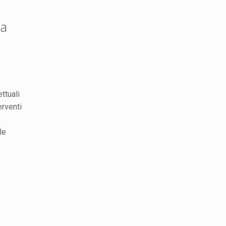
ma
ttuali
rventi
,
le