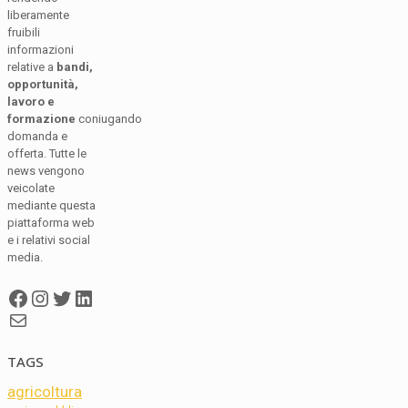
liberamente
fruibili
informazioni
relative a
bandi,
opportunità,
lavoro e
formazione
coniugando
domanda e
offerta. Tutte le
news vengono
veicolate
mediante questa
piattaforma web
e i relativi social
media.
Facebook
Instagram
Twitter
LinkedIn
Mail
TAGS
agricoltura