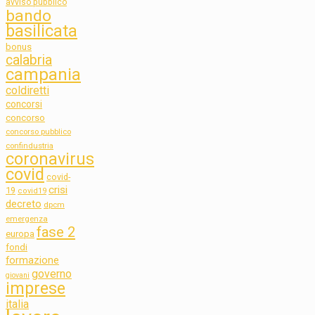
avviso pubblico
bando
basilicata
bonus
calabria
campania
coldiretti
concorsi
concorso
concorso pubblico
confindustria
coronavirus
covid
covid-
crisi
19
covid19
decreto
dpcm
emergenza
fase 2
europa
fondi
formazione
governo
giovani
imprese
italia