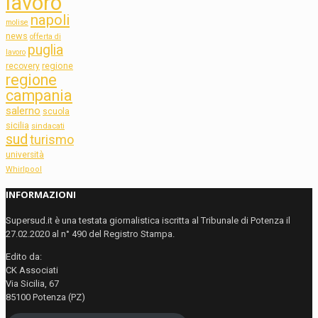
lavoro
napoli
molise
news
offerta di
puglia
lavoro
regione
recovery
regione
campania
salerno
scuola
sicilia
sindacati
sud
turismo
università
Whirlpool
INFORMAZIONI
Supersud.it è una testata giornalistica iscritta al Tribunale di Potenza il
27.02.2020 al n° 490 del Registro Stampa.
Edito da:
CK Associati
Via Sicilia, 67
85100 Potenza (PZ)