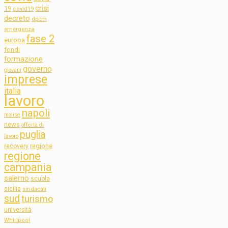
crisi
19
covid19
decreto
dpcm
emergenza
fase 2
europa
fondi
formazione
governo
giovani
imprese
italia
lavoro
napoli
molise
news
offerta di
puglia
lavoro
regione
recovery
regione
campania
salerno
scuola
sicilia
sindacati
sud
turismo
università
Whirlpool