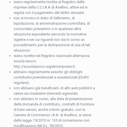
siano regolarmente iscritte al Registro delle
imprese della C.C.I.A.A di Avellino, attive ed in
regola con il pagamento del diritto annuale;
non si trovino in stato di fallimento, di
liquidazione, di amministrazione controllata, di
concordato preventivo o in qualsiasi altra
situazione equivalente secondo la normativa
vigente e nei cui riguardi non sia in corso un
procedimento per la dichiarazione di una di tali
situazioni;
siano iscritte nel Registro nazionale alternanza
scuola-lavoro:
http://scuolalavoro.registroimprese.it;
abbiano regolarmente assolto gli obblighi
contributivi previdenziali e assistenziali (DURC
regolare);
non abbiano già beneficiato di altri aiuti pubblici a
valere sui medesimi interventi agevolati;
non abbiano in corso, alla data di presentazione
della domanda di contributo, contratti di fornitura
di beni-servizi, anche a titolo gratuito, con la
Camera di Commercio I.A.A. di Avellino, ai sensi
della legge 7.8.2012 nr. 135 di conversione con
modificazioni del D.L. 95/2012.