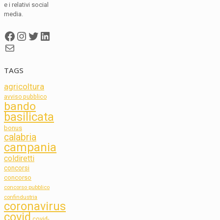
e i relativi social
media.
Facebook
Instagram
Twitter
LinkedIn
Mail
TAGS
agricoltura
avviso pubblico
bando
basilicata
bonus
calabria
campania
coldiretti
concorsi
concorso
concorso pubblico
confindustria
coronavirus
covid
covid-