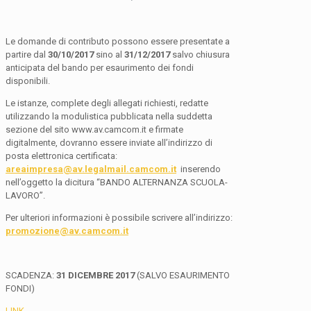
Le domande di contributo possono essere presentate a
partire dal
30/10/2017
sino al
31/12/2017
salvo chiusura
anticipata del bando per esaurimento dei fondi
disponibili.
Le istanze, complete degli allegati richiesti, redatte
utilizzando la modulistica pubblicata nella suddetta
sezione del sito www.av.camcom.it e firmate
digitalmente, dovranno essere inviate all’indirizzo di
posta elettronica certificata:
areaimpresa@av.legalmail.camcom.it
inserendo
nell’oggetto la dicitura “BANDO ALTERNANZA SCUOLA-
LAVORO”.
Per ulteriori informazioni è possibile scrivere all’indirizzo:
promozione@av.camcom.it
SCADENZA:
31 DICEMBRE 2017
(SALVO ESAURIMENTO
FONDI)
LINK