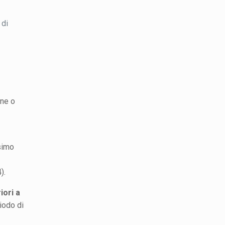
 di
one o
simo
).
iori a
iodo di