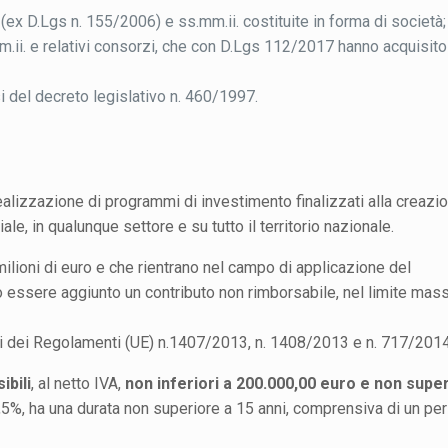
(ex D.Lgs n. 155/2006) e ss.mm.ii. costituite in forma di società;
m.ii. e relativi consorzi, che con D.Lgs 112/2017 hanno acquisito
i del decreto legislativo n. 460/1997.
alizzazione di programmi di investimento finalizzati alla creazi
le, in qualunque settore e su tutto il territorio nazionale.
lioni di euro e che rientrano nel campo di applicazione del
 essere aggiunto un contributo non rimborsabile, nel limite mas
si dei Regolamenti (UE) n.1407/2013, n. 1408/2013 e n. 717/2014
bili
, al netto IVA,
non inferiori a 200.000,00 euro e non super
0,5%, ha una durata non superiore a 15 anni, comprensiva di un per