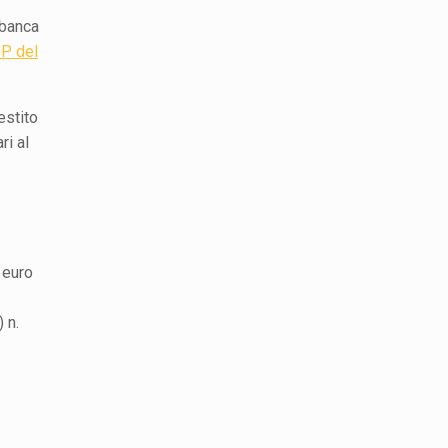
 banca
DP del
estito
ri al
 euro
 n.