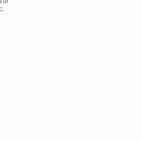
a un
C,