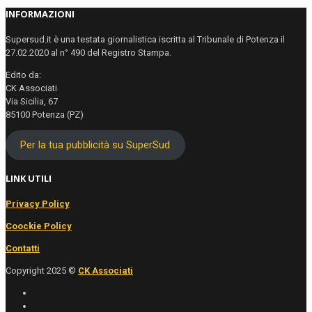
INFORMAZIONI
Supersud.it è una testata giornalistica iscritta al Tribunale di Potenza il
27.02.2020 al n° 490 del Registro Stampa.
Edito da:
CK Associati
Via Sicilia, 67
85100 Potenza (PZ)
Per la tua pubblicità su SuperSud
LINK UTILI
Privacy Policy
Coockie Policy
Contatti
Copyright 2025 ©
CK Associati