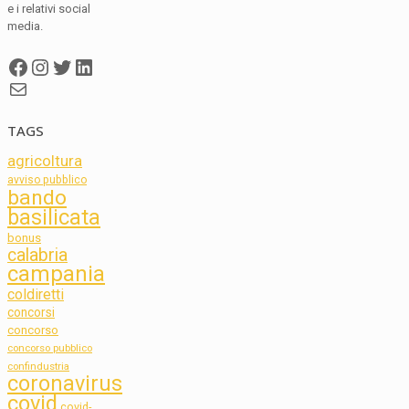
e i relativi social
media.
Facebook
Instagram
Twitter
LinkedIn
Mail
TAGS
agricoltura
avviso pubblico
bando
basilicata
bonus
calabria
campania
coldiretti
concorsi
concorso
concorso pubblico
confindustria
coronavirus
covid
covid-