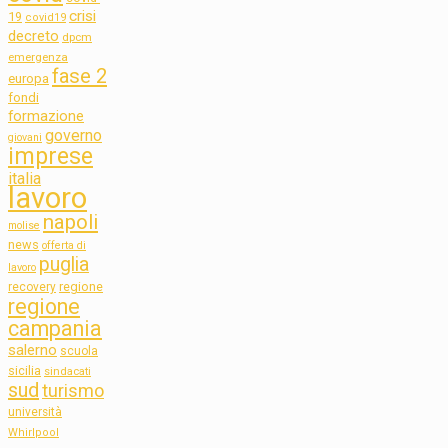
crisi
19
covid19
decreto
dpcm
emergenza
fase 2
europa
fondi
formazione
governo
giovani
imprese
italia
lavoro
napoli
molise
news
offerta di
puglia
lavoro
regione
recovery
regione
campania
salerno
scuola
sicilia
sindacati
sud
turismo
università
Whirlpool