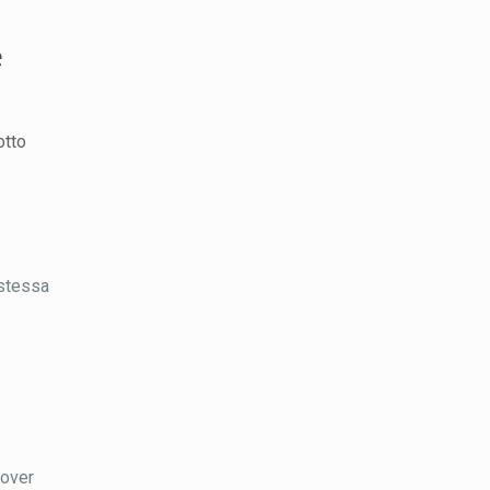
e
otto
 stessa
 over