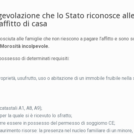
gevolazione che lo Stato riconosce all
ffitto di casa
osciuta alle famiglie che non riescono a pagare l’affitto e sono s
Morosità incolpevole.
possesso di determinati requisiti:
rietà, usufrutto, uso o abitazione di un immobile fruibile nella
atastali A1, A8, A9);
er la quale si è ricevuto lo sfratto;
corre essere in possesso del permesso di soggiorno CE;
’esaurimento risorse: la presenza nel nucleo familiare di un minore,