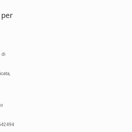
 per
 di
icata,
to
2542494