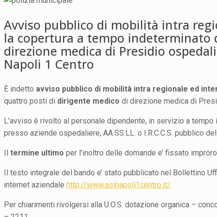
Avviso pubblico di mobilità intra regio
la copertura a tempo indeterminato d
direzione medica di Presidio ospedali
Napoli 1 Centro
È indetto
avviso pubblico di mobilità intra regionale ed
inte
quattro posti di
dirigente medico
di direzione medica di Presi
L’avviso è rivolto al personale dipendente, in servizio a tempo 
presso aziende ospedaliere, AA.SS.LL. o I.R.C.C.S. pubblico del
Il
termine ultimo
per l’inoltro delle domande e’ fissato impror
Il testo integrale del bando e’ stato pubblicato nel Bollettino 
internet aziendale
http://www.aslnapoli1centro.it/
Per chiarimenti rivolgersi alla U.O.S. dotazione organica – co
– 2211.