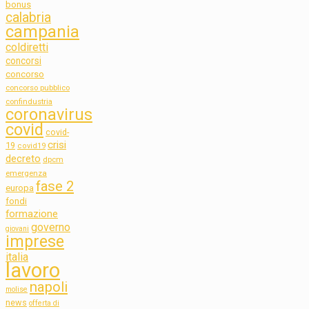
bonus
calabria
campania
coldiretti
concorsi
concorso
concorso pubblico
confindustria
coronavirus
covid
covid-
crisi
19
covid19
decreto
dpcm
emergenza
fase 2
europa
fondi
formazione
governo
giovani
imprese
italia
lavoro
napoli
molise
news
offerta di