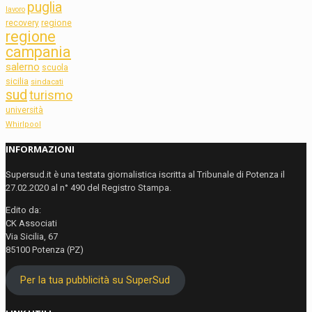
puglia
lavoro
regione
recovery
regione
campania
salerno
scuola
sicilia
sindacati
sud
turismo
università
Whirlpool
INFORMAZIONI
Supersud.it è una testata giornalistica iscritta al Tribunale di Potenza il
27.02.2020 al n° 490 del Registro Stampa.
Edito da:
CK Associati
Via Sicilia, 67
85100 Potenza (PZ)
Per la tua pubblicità su SuperSud