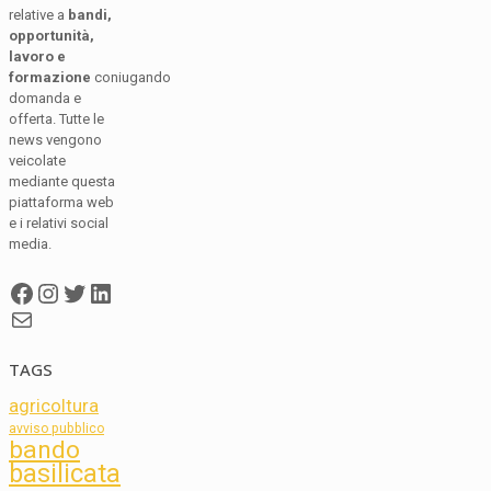
relative a
bandi,
opportunità,
lavoro e
formazione
coniugando
domanda e
offerta. Tutte le
news vengono
veicolate
mediante questa
piattaforma web
e i relativi social
media.
Facebook
Instagram
Twitter
LinkedIn
Mail
TAGS
agricoltura
avviso pubblico
bando
basilicata