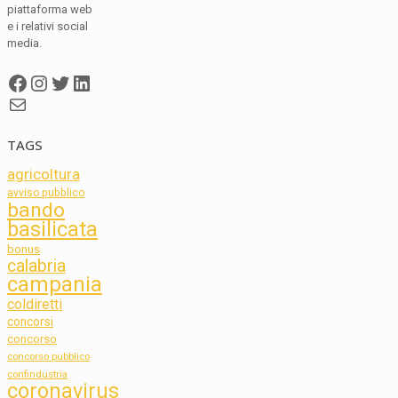
piattaforma web
e i relativi social
media.
Facebook
Instagram
Twitter
LinkedIn
Mail
TAGS
agricoltura
avviso pubblico
bando
basilicata
bonus
calabria
campania
coldiretti
concorsi
concorso
concorso pubblico
confindustria
coronavirus