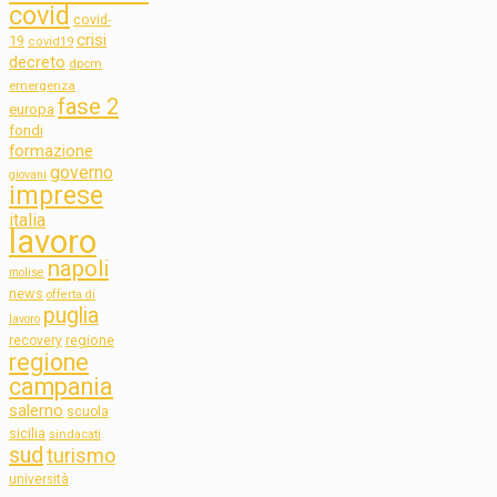
covid
covid-
crisi
19
covid19
decreto
dpcm
emergenza
fase 2
europa
fondi
formazione
governo
giovani
imprese
italia
lavoro
napoli
molise
news
offerta di
puglia
lavoro
regione
recovery
regione
campania
salerno
scuola
sicilia
sindacati
sud
turismo
università