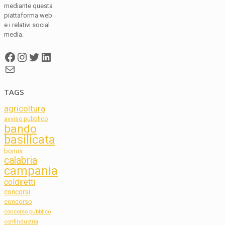
mediante questa
piattaforma web
e i relativi social
media.
Facebook
Instagram
Twitter
LinkedIn
Mail
TAGS
agricoltura
avviso pubblico
bando
basilicata
bonus
calabria
campania
coldiretti
concorsi
concorso
concorso pubblico
confindustria