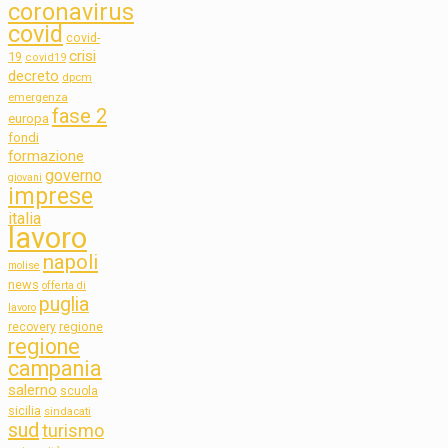
coronavirus
covid
covid-
crisi
19
covid19
decreto
dpcm
emergenza
fase 2
europa
fondi
formazione
governo
giovani
imprese
italia
lavoro
napoli
molise
news
offerta di
puglia
lavoro
regione
recovery
regione
campania
salerno
scuola
sicilia
sindacati
sud
turismo